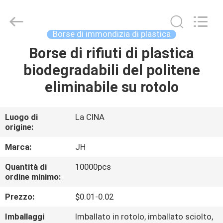
QuZhou
JH
New
Material
Co.,
Borse di immondizia di plastica
Ltd.
All
Borse di rifiuti di plastica
CASA
Rights
Reserved.
biodegradabili del politene
PRODOTTI
eliminabile su rotolo
CIRCA
Luogo di
La CINA
origine:
NOI
Marca:
JH
GIRO
Quantità di
10000pcs
ordine minimo:
DELLA
FABBRICA
Prezzo:
$0.01-0.02
Imballaggi
Imballato in rotolo, imballato sciolto,