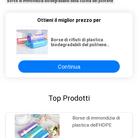
Borse di immondizia biodegradabili della cucina del politene
Ottieni il miglior prezzo per
Borse di rifiuti di plastica
biodegradabili del politene
eliminabile su rotolo
Continua
Top Prodotti
Borse di immondizia di
plastica dell'HDPE