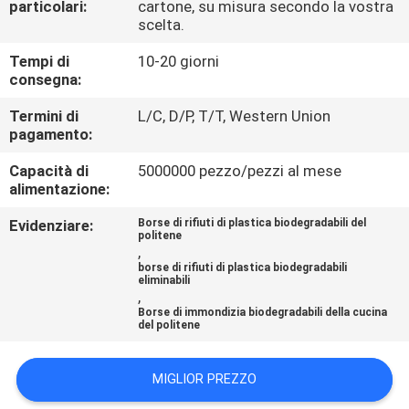
particolari:
cartone, su misura secondo la vostra
CONTROLLO
scelta.
DI
Tempi di
10-20 giorni
QUALITÀ
consegna:
Termini di
L/C, D/P, T/T, Western Union
CONTATTICI
pagamento:
Capacità di
5000000 pezzo/pezzi al mese
NOTIZIA
alimentazione:
Evidenziare:
Borse di rifiuti di plastica biodegradabili del
politene
RICHIEDA
,
borse di rifiuti di plastica biodegradabili
UNA
eliminabili
,
CITAZIONE
Borse di immondizia biodegradabili della cucina
del politene
MAPPA
MIGLIOR PREZZO
DEL