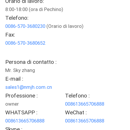
Orario di lavoro:
CONTROLLO
8:00-18:00 (ora di Pechino)
DI
Telefono:
QUALITÀ
0086-570-3680230
(Orario di lavoro)
Fax:
CONTATTICI
0086-570-3680652
NOTIZIA
Persona di contatto :
Mr. Sky zhang
RICHIEDA
E-mail :
sales1@nmjh.com.cn
UNA
Professione :
Telefono :
CITAZIONE
owner
008613665706888
WHATSAPP :
WeChat :
MAPPA
008613665706888
008613665706888
DEL
Skype :