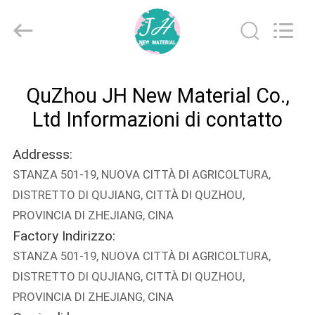
QuZhou
JH
New
Material
Co.,
Ltd.
All
CASA
Rights
Reserved.
QuZhou JH New Material Co.,
PRODOTTI
Ltd Informazioni di contatto
Addresss:
CIRCA
STANZA 501-19, NUOVA CITTÀ DI AGRICOLTURA,
NOI
DISTRETTO DI QUJIANG, CITTÀ DI QUZHOU,
PROVINCIA DI ZHEJIANG, CINA
GIRO
Factory Indirizzo:
DELLA
STANZA 501-19, NUOVA CITTÀ DI AGRICOLTURA,
FABBRICA
DISTRETTO DI QUJIANG, CITTÀ DI QUZHOU,
PROVINCIA DI ZHEJIANG, CINA