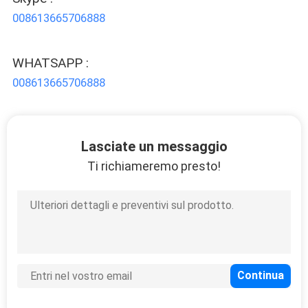
SITO
008613665706888
PRIVACY
WHATSAPP :
POLICY
008613665706888
Lasciate un messaggio
Ti richiameremo presto!