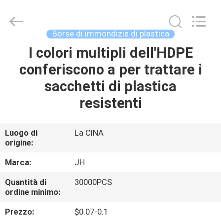
QuZhou
JH
New
Material
Co.,
Borse di immondizia di plastica
Ltd.
All
I colori multipli dell'HDPE
CASA
Rights
Reserved.
conferiscono a per trattare i
PRODOTTI
sacchetti di plastica
resistenti
CIRCA
NOI
Luogo di
La CINA
origine:
GIRO
Marca:
JH
DELLA
Quantità di
30000PCS
ordine minimo:
FABBRICA
Prezzo:
$0.07-0.1