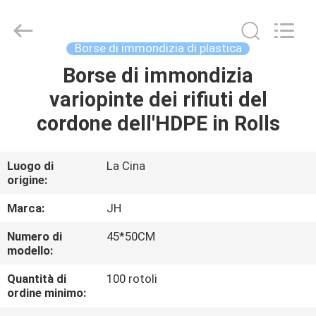
QuZhou
JH
New
Material
Co.,
Borse di immondizia di plastica
Ltd.
All
Borse di immondizia
CASA
Rights
Reserved.
variopinte dei rifiuti del
PRODOTTI
cordone dell'HDPE in Rolls
CIRCA
Luogo di
La Cina
origine:
NOI
Marca:
JH
GIRO
Numero di
45*50CM
modello:
DELLA
FABBRICA
Quantità di
100 rotoli
ordine minimo: