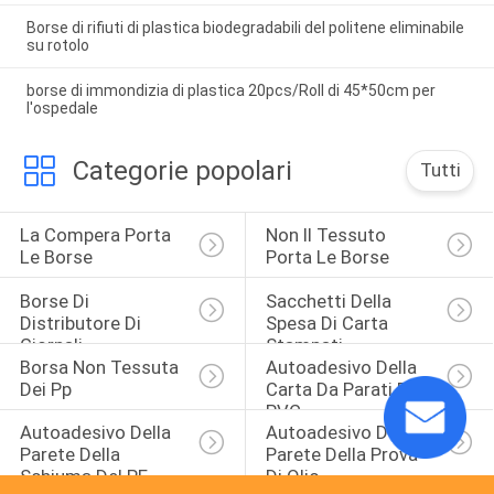
Borse di rifiuti di plastica biodegradabili del politene eliminabile
su rotolo
borse di immondizia di plastica 20pcs/Roll di 45*50cm per
l'ospedale
Categorie popolari
Tutti
La Compera Porta 
Non Il Tessuto 
Le Borse
Porta Le Borse
Borse Di 
Sacchetti Della 
Distributore Di 
Spesa Di Carta 
Giornali
Stampati
Borsa Non Tessuta 
Autoadesivo Della 
Dei Pp
Carta Da Parati Del 
PVC
Autoadesivo Della 
Autoadesivo Della 
Parete Della 
Parete Della Prova 
Schiuma Del PE
Di Olio