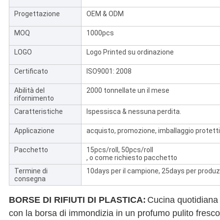
Progettazione
OEM & ODM
MOQ
1000pcs
LOGO
Logo Printed su ordinazione
Certificato
ISO9001: 2008
Abilità del
2000 tonnellate un il mese
rifornimento
Caratteristiche
Ispessisca & nessuna perdita.
Applicazione
acquisto, promozione, imballaggio protetti
Pacchetto
15pcs/roll, 50pcs/roll
, o come richiesto pacchetto
Termine di
10days per il campione, 25days per produ
consegna
BORSE DI RIFIUTI DI PLASTICA:
Cucina quotidiana 
con la borsa di immondizia in un profumo pulito fresco