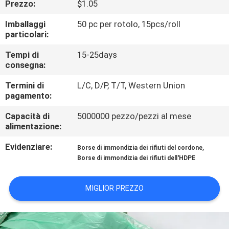
Prezzo:
$1.05
CONTROLLO
DI
Imballaggi
50 pc per rotolo, 15pcs/roll
particolari:
QUALITÀ
Tempi di
15-25days
consegna:
CONTATTICI
Termini di
L/C, D/P, T/T, Western Union
pagamento:
NOTIZIA
Capacità di
5000000 pezzo/pezzi al mese
alimentazione:
RICHIEDA
Evidenziare:
,
Borse di immondizia dei rifiuti del cordone
UNA
Borse di immondizia dei rifiuti dell'HDPE
CITAZIONE
MIGLIOR PREZZO
MAPPA
DEL