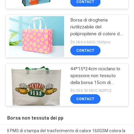
CONTACT
Borsa di drogheria
riutilizzabile del
polipropilene di colore di
Pantone
$0.28-0.6 MOQ:1000pcs
CONTACT
44*15*24cm riciclano lo
spessore non tessuto
della borsa 15cm di
stampa pp del
$0.35-0.50 MOQ:500PCS
trasferimento di calore
CONTACT
Borsa non tessuta dei pp
Il PMS di stampa del trasferimento di calore 160GSM colora la