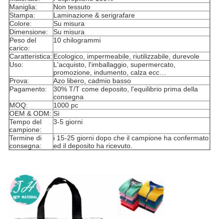
Maniglia:
Non tessuto
Stampa:
Laminazione & serigrafare
Colore:
Su misura
Dimensione:
Su misura
Peso del
10 chilogrammi
carico:
Caratteristica:
Ecologico, impermeabile, riutilizzabile, durevole
Uso:
L'acquisto, l'imballaggio, supermercato,
promozione, indumento, calza ecc…
Prova:
Azo libero, cadmio basso
Pagamento:
30% T/T come deposito, l'equilibrio prima della
consegna
MOQ:
1000 pc
OEM & ODM:
Sì
Tempo del
3-5 giorni
campione:
Termine di
i 15-25 giorni dopo che il campione ha confermato
consegna:
ed il deposito ha ricevuto.