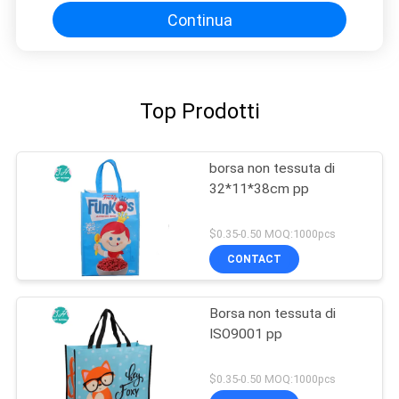
Continua
Top Prodotti
borsa non tessuta di
32*11*38cm pp
$0.35-0.50 MOQ:1000pcs
CONTACT
Borsa non tessuta di
ISO9001 pp
$0.35-0.50 MOQ:1000pcs