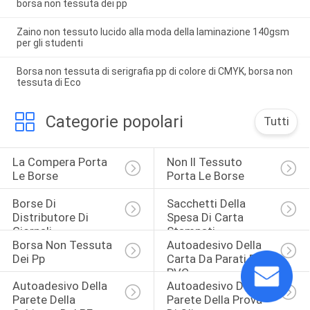
borsa non tessuta dei pp
Zaino non tessuto lucido alla moda della laminazione 140gsm
per gli studenti
Borsa non tessuta di serigrafia pp di colore di CMYK, borsa non
tessuta di Eco
Categorie popolari
Tutti
La Compera Porta 
Non Il Tessuto 
Le Borse
Porta Le Borse
Borse Di 
Sacchetti Della 
Distributore Di 
Spesa Di Carta 
Giornali
Stampati
Borsa Non Tessuta 
Autoadesivo Della 
Dei Pp
Carta Da Parati Del 
PVC
Autoadesivo Della 
Autoadesivo Della 
Parete Della 
Parete Della Prova 