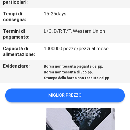
particolari:
CONTROLLO
DI
Tempi di
15-25days
consegna:
QUALITÀ
Termini di
L/C, D/P, T/T, Western Union
pagamento:
CONTATTICI
Capacità di
1000000 pezzo/pezzi al mese
alimentazione:
NOTIZIA
Evidenziare:
,
Borsa non tessuta piegante dei pp
,
Borsa non tessuta di Eco pp
RICHIEDA
Stampa della borsa non tessuta dei pp
UNA
MIGLIOR PREZZO
CITAZIONE
MAPPA
DEL