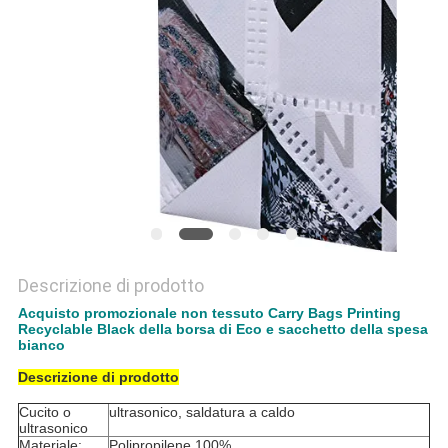
SITO
PRIVACY
POLICY
Descrizione di prodotto
Acquisto promozionale non tessuto Carry Bags Printing
Recyclable Black della borsa di Eco e sacchetto della spesa
bianco
Descrizione di prodotto
Cucito o
ultrasonico, saldatura a caldo
ultrasonico
Materiale:
Polipropilene 100%