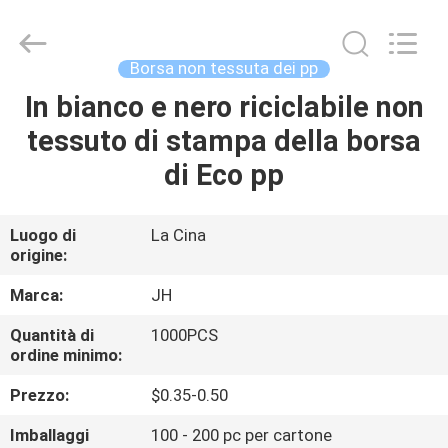
QuZhou
JH
New
Material
Co.,
Borsa non tessuta dei pp
Ltd.
All
In bianco e nero riciclabile non
CASA
Rights
Reserved.
tessuto di stampa della borsa
PRODOTTI
di Eco pp
CIRCA
Luogo di
La Cina
origine:
NOI
Marca:
JH
GIRO
Quantità di
1000PCS
ordine minimo:
DELLA
FABBRICA
Prezzo:
$0.35-0.50
Imballaggi
100 - 200 pc per cartone