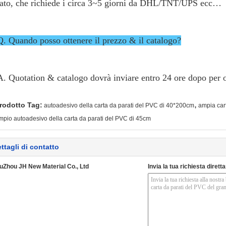
lato, che richiede i circa 3~5 giorni da DHL/TNT/UPS ecc…
Q. Quando posso ottenere il prezzo & il catalogo?
A. Quotation & catalogo dovrà inviare entro 24 ore dopo per o
,
rodotto Tag:
autoadesivo della carta da parati del PVC di 40*200cm
ampia car
mpio autoadesivo della carta da parati del PVC di 45cm
ttagli di contatto
uZhou JH New Material Co., Ltd
Invia la tua richiesta diret