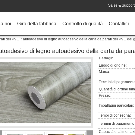
Sales & Support 
ca noi
Giro della fabbrica
Controllo di qualità
Contattici
rati del PVC
autoadesivo di legno autoadesivo della carta da parati del PVC del 
utoadesivo di legno autoadesivo della carta da par
Dettagli:
Luogo di origine:
Marca:
Termini di pagamento
Quantità di ordine mi
Prezzo:
Imballaggi particolari:
Tempi di consegna:
Termini di pagamento
Capacità di alimentaz