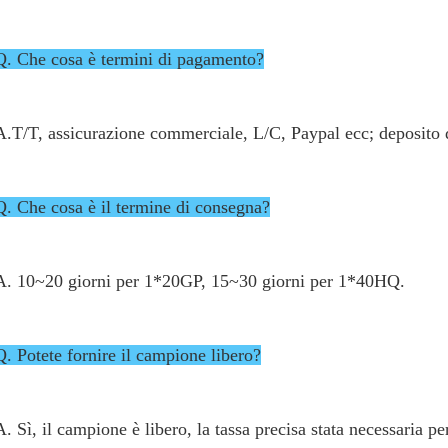
Q. Che cosa è termini di pagamento?
A.T/T, assicurazione commerciale, L/C, Paypal ecc; deposito
Q. Che cosa è il termine di consegna?
A. 10~20 giorni per 1*20GP, 15~30 giorni per 1*40HQ.
Q. Potete fornire il campione libero?
A. Sì, il campione è libero, la tassa precisa stata necessaria pe