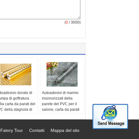
(
0
/ 3000)
toadesivo dorato di
Autoadesivi di marmo
ampa di goffratura
insonorizzati della
lla carta da parati del
parete del PVC per il
C della stagnola di
salone, carta da parati
*200cm
45cmx10m
teriale:
Autoadesivo
Materiale:
PVC
l vinile del PVC
Uso:
COMMERCIO,
Fatory Tour
Contatti
Mappa del sito
me di prodotto:
spettacolo, FAMIGLIA
toadesivi
Stile:
Moderno