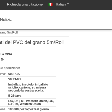
Richieda una citazione
Italian
:
Notizia
grano 5m/Roll
ati del PVC del grano 5m/Roll
La CINA
JH
 e spedizione:
nimo:
500PCS
$0.73-0.9
Imballato in rotolo, imballato
sciolto, cartone, su misura
secondo la vostra scelta.
5-25days
L/C, D/P, T/T, Western Union, L/C,
:
D/P, T/T, Western Union
ione:
100000 pezzo/pezzi al giorno