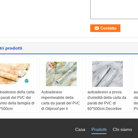
tri prodotti
toadesivo della carta
Autoadesivo
autoadesivo a prova
au
 parati del PVC del
impermeabile della
d'umidità della carta da
st
rmo della famiglia di
carta da parati del PVC
parati del PVC di
de
*500cm
di Oilproof per il
60*500cm Decortive
PV
o:
Amministrazione,
ristorante
NOME:
Carta da parati
40
mmercio, spettacolo,
Caratteristica:
decorativa del PVC
Ma
miglia
Autoadesivo,
Funzione:
A prova
de
Casa
Prodotti
Chi siamo
po della carta da
Waterproof+ECO-
d'umidità, impermeabile
No
rati:
Carte da parati
Friendly
Applicazione:
Parete
Au