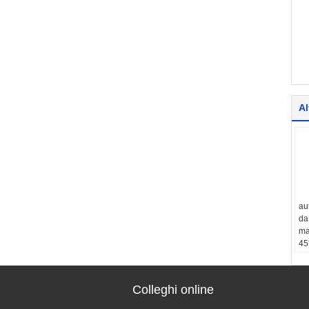
Al
au
da
ma
45
Us
co
fa
Colleghi online
Ti
pa