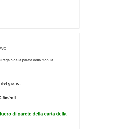
 PVC
l regalo della parete della mobilia
 del grano
,
C 5m/roll
lucro di parete della carta della