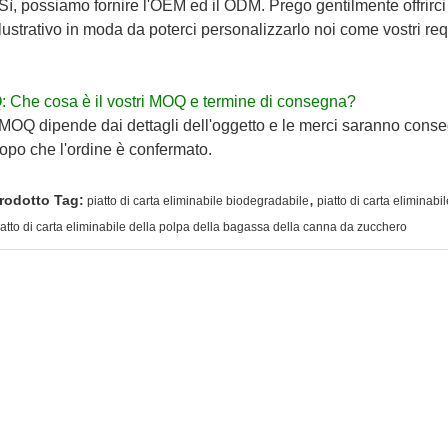
 Sì, possiamo fornire l'OEM ed il ODM. Prego gentilmente offrirci 
llustrativo in moda da poterci personalizzarlo noi come vostri requ
: Che cosa è il vostri MOQ e termine di consegna?
 MOQ dipende dai dettagli dell'oggetto e le merci saranno cons
opo che l'ordine è confermato.
,
rodotto Tag:
piatto di carta eliminabile biodegradabile
piatto di carta eliminabi
iatto di carta eliminabile della polpa della bagassa della canna da zucchero
ttagli di contatto
uZhou JH New Material Co., Ltd
Invia la tua richiesta diret