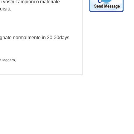
i vostri campioni o materiale 
isiti.
egnate normalmente in 20-30days 
,
le leggero
tamente a noi