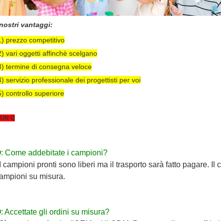
 nostri vantaggi:
1) prezzo competitivo
2) vari oggetti affinchè scelgano
3) termine di consegna veloce
4) servizio professionale dei progettisti per voi
5) controllo superiore
 UN Q
: Come addebitate i campioni?
 I campioni pronti sono liberi ma il trasporto sarà fatto pagare. Il 
ampioni su misura.
: Accettate gli ordini su misura?