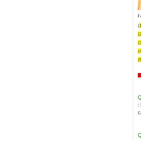
I
(
(
(
(
(
F
Q
:
c
Q