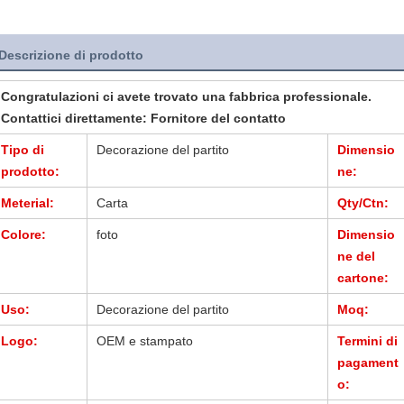
Descrizione di prodotto
Congratulazioni ci avete trovato una fabbrica professionale.
Contattici direttamente: Fornitore del contatto
Tipo di
Decorazione del partito
Dimensio
prodotto:
ne:
Meterial:
Carta
Qty/Ctn:
Colore:
foto
Dimensio
ne del
cartone:
Uso:
Decorazione del partito
Moq:
Logo:
OEM e stampato
Termini di
pagament
o: