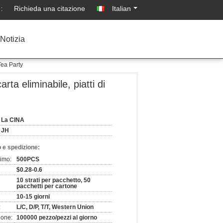
Richieda una citazione
Italian
:
Notizia
Tea Party
rta eliminabile, piatti di
La CINA
JH
 e spedizione:
nimo:
500PCS
$0.28-0.6
10 strati per pacchetto, 50
pacchetti per cartone
10-15 giorni
:
L/C, D/P, T/T, Western Union
ione:
100000 pezzo/pezzi al giorno