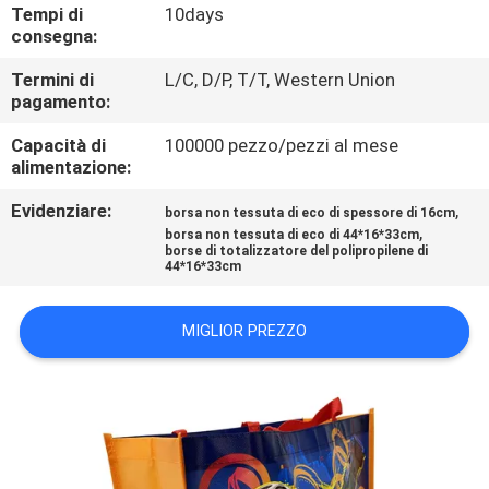
CONTROLLO
Tempi di
10days
consegna:
DI
Termini di
L/C, D/P, T/T, Western Union
QUALITÀ
pagamento:
Capacità di
100000 pezzo/pezzi al mese
CONTATTICI
alimentazione:
Evidenziare:
,
borsa non tessuta di eco di spessore di 16cm
NOTIZIA
,
borsa non tessuta di eco di 44*16*33cm
borse di totalizzatore del polipropilene di
44*16*33cm
RICHIEDA
UNA
MIGLIOR PREZZO
CITAZIONE
MAPPA
DEL