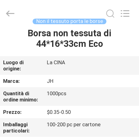
QuZhou
JH
New
Material
Co.,
Non il tessuto porta le borse
Ltd.
All
Borsa non tessuta di
CASA
Rights
Reserved.
44*16*33cm Eco
PRODOTTI
Luogo di
La CINA
origine:
CIRCA
NOI
Marca:
JH
Quantità di
1000pcs
ordine minimo:
GIRO
DELLA
Prezzo:
$0.35-0.50
FABBRICA
Imballaggi
100-200 pc per cartone
particolari: