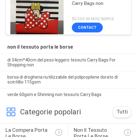
Carry Bags non
$0.35-0.50 MOQ:500PCS
CONTACT
non il tessuto porta le borse
di 34cm*40cm del peso leggero tessuto Carry Bags For
Shopping non
borsa di drogheria riutilizzabile del polipropilene dorato di
scintillio 115gsm
verde 60gsm e Shinning non tessuto Carry Bags
Categorie popolari
Tutti
La Compera Porta 
Non Il Tessuto 
Le Borse
Porta Le Borse