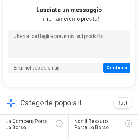
CONTROLLO
Lasciate un messaggio
DI
Ti richiameremo presto!
QUALITÀ
CONTATTICI
NOTIZIA
RICHIEDA
UNA
Categorie popolari
Tutti
CITAZIONE
La Compera Porta 
Non Il Tessuto 
MAPPA
Le Borse
Porta Le Borse
DEL