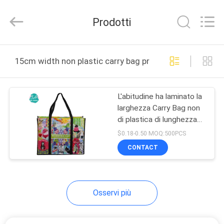
QuZhou
JH
New
Prodotti
Material
Co.,
Ltd.
All
CASA
Rights
Reserved.
15cm width non plastic carry bag produzione online
PRODOTTI
L'abitudine ha laminato la
larghezza Carry Bag non
CIRCA
di plastica di lunghezza
NOI
15cm di 44cm
$0.18-0.50 MOQ:500PCS
CONTACT
GIRO
DELLA
Osservi più
FABBRICA